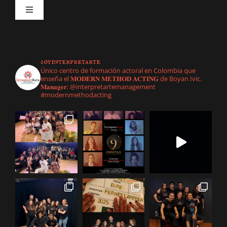
Toggle
Navigation
Inicio
soyinterpretarte
Nuestra empresa
Único centro de formación actoral en Colombia que
enseña el 𝐌𝐎𝐃𝐄𝐑𝐍 𝐌𝐄𝐓𝐇𝐎𝐃 𝐀𝐂𝐓𝐈𝐍𝐆 de Boyan Ivic.
𝐌𝐚𝐧𝐚𝐠𝐞𝐫: @interpretartemanagement
#modernmethodacting
Management
Formación Actoral
Todos
Galería
Actrices
Modern Method Acting
Contáctanos
Actores
Formacion Élite