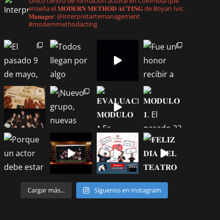
Único centro de formación actoral en Colombia que
enseña el 𝐌𝐎𝐃𝐄𝐑𝐍 𝐌𝐄𝐓𝐇𝐎𝐃 𝐀𝐂𝐓𝐈𝐍𝐆 de Boyan Ivic.
𝐌𝐚𝐧𝐚𝐠𝐞𝐫: @interpretartemanagement
#modernmethodacting
Cargar más...
Síguenos en Instagram