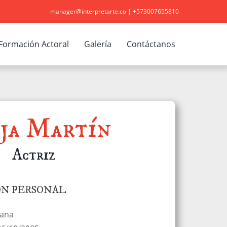
manager@interpretarte.co
|
+573007655810
Formación Actoral
Galería
Contáctanos
ja Martín
Actriz
ÓN PERSONAL
iana