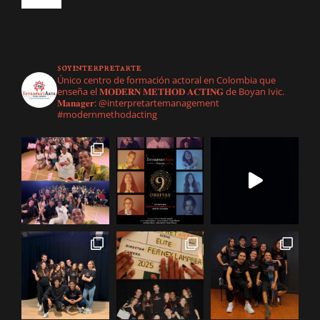
Toggle
Navigation
Inicio
soyinterpretarte
Nuestra empresa
Único centro de formación actoral en Colombia que
enseña el 𝐌𝐎𝐃𝐄𝐑𝐍 𝐌𝐄𝐓𝐇𝐎𝐃 𝐀𝐂𝐓𝐈𝐍𝐆 de Boyan Ivic.
𝐌𝐚𝐧𝐚𝐠𝐞𝐫: @interpretartemanagement
#modernmethodacting
Management
Formación Actoral
Todos
Galería
Actrices
Modern Method Acting
Contáctanos
Actores
Formacion Élite
Juveniles
Coach Actoral