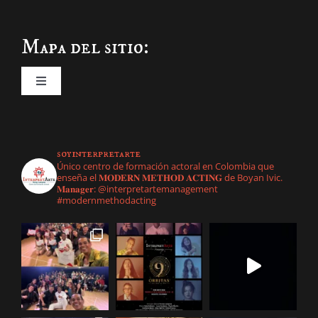
Mapa del sitio:
Toggle
Navigation
Inicio
soyinterpretarte
Nuestra empresa
Único centro de formación actoral en Colombia que
enseña el 𝐌𝐎𝐃𝐄𝐑𝐍 𝐌𝐄𝐓𝐇𝐎𝐃 𝐀𝐂𝐓𝐈𝐍𝐆 de Boyan Ivic.
𝐌𝐚𝐧𝐚𝐠𝐞𝐫: @interpretartemanagement
#modernmethodacting
Management
Formación Actoral
Todos
Galería
Actrices
Modern Method Acting